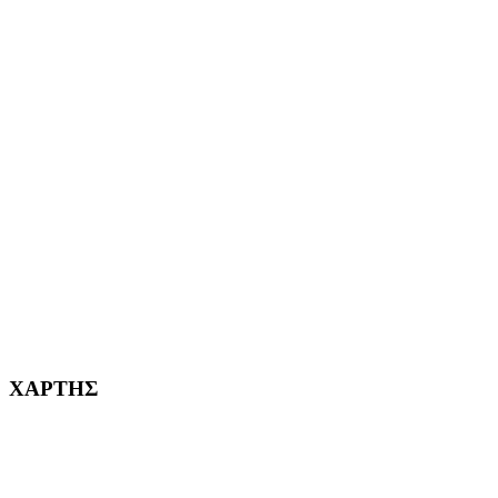
ΕΦΗΜΕΡΙΔΩΝ
ΑΙΓΑΛΕΩ Η ΠΟΛΗ ΜΑΣ από το 2004
ΑΓ. ΒΑΡΒΑΡΑ Η ΠΟΛΗ ΜΑΣ από το 1995
ΧΑΪΔΑΡΙ Η ΠΟΛΗ ΜΑΣ από το 1998
ΚΟΡΥΔΑΛΛΟΣ Η ΠΟΛΗ ΜΑΣ από το 2002
232382
ΧΑΡΤΗΣ