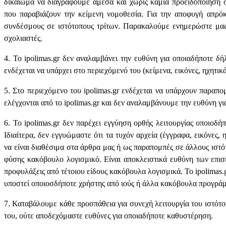
δικαίωμα να διαγράφουμε άμεσα και χωρίς καμία προειδοποίηση σ
που παραβιάζουν την κείμενη νομοθεσία. Για την αποφυγή απρόκ
συνδέσμους σε ιστότοπους τρίτων. Παρακαλούμε ενημερώστε μα
σχολιαστές.
4. Το ipolimas.gr δεν αναλαμβάνει την ευθύνη για οποιαδήποτε δ
ενδέχεται να υπάρχει στο περιεχόμενό του (κείμενα, εικόνες, ηχητικ
5. Στο περιεχόμενο του ipolimas.gr ενδέχεται να υπάρχουν παραπο
ελέγχονται από το ipolimas.gr και δεν αναλαμβάνουμε την ευθύνη γι
6. Το ipolimas.gr δεν παρέχει εγγύηση ορθής λειτουργίας οποιοδήπ
Ιδιαίτερα, δεν εγγυώμαστε ότι τα τυχόν αρχεία (έγγραφα, εικόνες, 
να είναι διαθέσιμα στα άρθρα μας ή ως παραπομπές σε άλλους ιστό
φύσης κακόβουλο λογισμικό. Είναι αποκλειστικά ευθύνη των επισ
προφυλάξεις από τέτοιου είδους κακόβουλα λογισμικά. Το ipolimas.
υποστεί οποιοσδήποτε χρήστης από ιούς ή άλλα κακόβουλα προγρά
7. Καταβάλουμε κάθε προσπάθεια για συνεχή λειτουργία του ιστότο
του, ούτε αποδεχόμαστε ευθύνες για οποιαδήποτε καθυστέρηση.