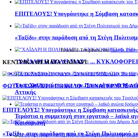
ΕΠΙΤΕΛΟΥΣ! Υπογράφτηκε η Σύμβαση κατασκε
«Ταξίδι» στην παράδοση από τη Στέγη Πολιτισ
Beautiful-Templates.com
Joomla Exten
"ΧΑΪΔΑΡΙ Η ΠΟΛΗ ΜΑΣ": ... ΚΥΚΛΟΦΟΡΕΙ (
ΚΕΝΤΡΙΚΑ ΘΕΜΑΤΑ ΧΑΪΔΑΡΙ
Ένας Χαϊδαριώτης για την Παγκρήτια: Ο Μανώ
ΦΩΤΙΑ ΤΩΡΑ ΣΤΟ ΠΟΙΚΙΛΟ - ΣΥΝΑΓΕΡΜΟΣ ΑΠ
Αττικής
ΕΠΙΤΕΛΟΥΣ! Υπογράφτηκε η Σύμβαση κατασκευής 
Τεράστια η συμμετοχή στον εργατικό – λαϊκό α
Καισαριανή
«Ταξίδι» στην παράδοση από τη Στέγη Πολιτισμού τ