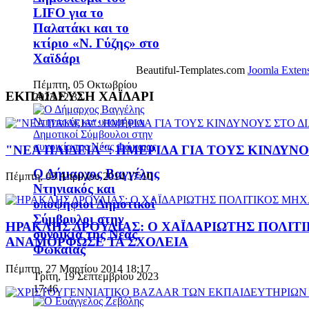
LIFO για το
Παλατάκι και το
κτίριο «Ν. Γύζης» στο
Χαϊδάρι
Beautiful-Templates.com
Joomla Exten
Πέμπτη, 05 Οκτωβρίου
ΕΚΠΑΙΔΕΥΣΗ ΧΑΪΔΑΡΙ
2023 22:33
"ΝΕΑ ΠΑΙΔΕΙΑ": ΗΜΕΡΙΔΑ ΓΙΑ ΤΟΥΣ ΚΙΝΔΥΝ
Ο Δήμαρχος Βαγγέλης
Πέμπτη, 03 Απριλίου 2014 17:10
Ντηνιακός και
υποψήφιοι Δημοτικοί
Σύμβουλοι στην
ΗΡΑΚΛΗΣ ΔΡΟΥΛΙΑΣ: Ο ΧΑΪΔΑΡΙΩΤΗΣ ΠΟΛΙΤ
συνοικία της Νέας
ΑΝΑΜΟΡΦΩΣΕ ΤΑ ΣΧΟΛΕΙΑ
Φώκαιας
Πέμπτη, 27 Μαρτίου 2014 18:17
Τρίτη, 19 Σεπτεμβρίου 2023
17:46