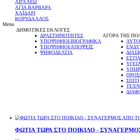
ΑΙΓΑΛΕΩ
ΑΓΙΑ ΒΑΡΒΑΡΑ
ΧΑΪΔΑΡΙ
ΚΟΡΥΔΑΛΛΟΣ
Menu
ΔΗΜΟΤΙΚΕΣ ΕΚΛΟΓΕΣ
ΔΡΑΣΤΗΡΙΟΤΗΤΕΣ
ΑΓΟΡΑ ΤΗΣ ΠΟ
ΥΠΟΨΗΦΙΟΙ-ΒΙΟΓΡΑΦΙΚΑ
ΑΥΤΟ
ΥΠΟΨΗΦΙΟΙ/ΑΠΟΨΕΙΣ
ΕΝΔΥ
ΨΗΦΟΔΕΛΤΙΑ
ΔΙΑΣ
ΕΣΤΙ
ΥΓΕΙ
ΥΠΗΡ
ΠΡΟΣ
ΣΠΙΤΙ
ΤΕΧΝ
ΔΙΑΦ
ΦΩΤΙΑ ΤΩΡΑ ΣΤΟ ΠΟΙΚΙΛΟ - ΣΥΝΑΓΕΡΜΟΣ