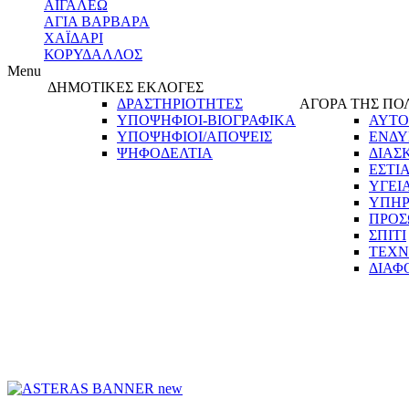
ΑΙΓΑΛΕΩ
ΑΓΙΑ ΒΑΡΒΑΡΑ
ΧΑΪΔΑΡΙ
ΚΟΡΥΔΑΛΛΟΣ
Menu
ΔΗΜΟΤΙΚΕΣ ΕΚΛΟΓΕΣ
ΔΡΑΣΤΗΡΙΟΤΗΤΕΣ
ΑΓΟΡΑ ΤΗΣ ΠΟ
ΥΠΟΨΗΦΙΟΙ-ΒΙΟΓΡΑΦΙΚΑ
ΑΥΤΟ
ΥΠΟΨΗΦΙΟΙ/ΑΠΟΨΕΙΣ
ΕΝΔΥ
ΨΗΦΟΔΕΛΤΙΑ
ΔΙΑΣ
ΕΣΤΙ
ΥΓΕΙ
ΥΠΗΡ
ΠΡΟΣ
ΣΠΙΤΙ
ΤΕΧΝ
ΔΙΑΦ