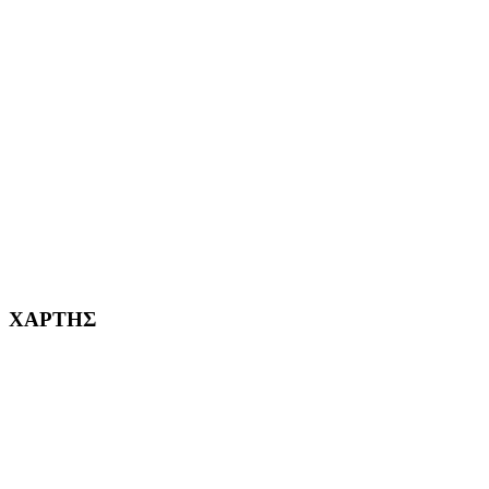
ΑΙΓΑΛΕΩ Η ΠΟΛΗ ΜΑΣ από το 2004
ΑΓ. ΒΑΡΒΑΡΑ Η ΠΟΛΗ ΜΑΣ από το 1995
ΧΑΪΔΑΡΙ Η ΠΟΛΗ ΜΑΣ από το 1998
ΚΟΡΥΔΑΛΛΟΣ Η ΠΟΛΗ ΜΑΣ από το 2002
232382
ΧΑΡΤΗΣ