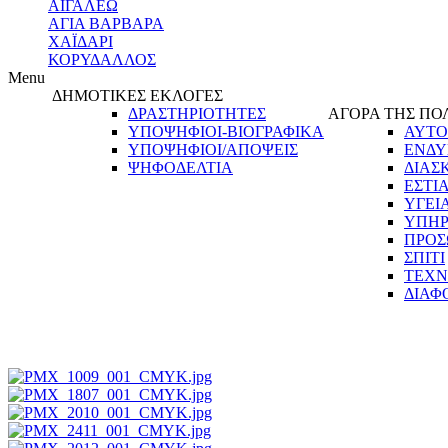
ΑΙΓΑΛΕΩ
ΑΓΙΑ ΒΑΡΒΑΡΑ
ΧΑΪΔΑΡΙ
ΚΟΡΥΔΑΛΛΟΣ
Menu
ΔΗΜΟΤΙΚΕΣ ΕΚΛΟΓΕΣ
ΔΡΑΣΤΗΡΙΟΤΗΤΕΣ
ΑΓΟΡΑ ΤΗΣ ΠΟ
ΥΠΟΨΗΦΙΟΙ-ΒΙΟΓΡΑΦΙΚΑ
ΑΥΤΟ
ΥΠΟΨΗΦΙΟΙ/ΑΠΟΨΕΙΣ
ΕΝΔΥ
ΨΗΦΟΔΕΛΤΙΑ
ΔΙΑΣ
ΕΣΤΙ
ΥΓΕΙ
ΥΠΗΡ
ΠΡΟΣ
ΣΠΙΤΙ
ΤΕΧΝ
ΔΙΑΦ