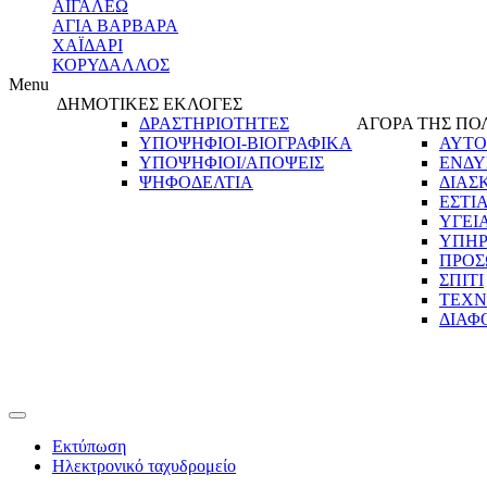
ΑΙΓΑΛΕΩ
ΑΓΙΑ ΒΑΡΒΑΡΑ
ΧΑΪΔΑΡΙ
ΚΟΡΥΔΑΛΛΟΣ
Menu
ΔΗΜΟΤΙΚΕΣ ΕΚΛΟΓΕΣ
ΔΡΑΣΤΗΡΙΟΤΗΤΕΣ
ΑΓΟΡΑ ΤΗΣ ΠΟ
ΥΠΟΨΗΦΙΟΙ-ΒΙΟΓΡΑΦΙΚΑ
ΑΥΤΟ
ΥΠΟΨΗΦΙΟΙ/ΑΠΟΨΕΙΣ
ΕΝΔΥ
ΨΗΦΟΔΕΛΤΙΑ
ΔΙΑΣ
ΕΣΤΙ
ΥΓΕΙ
ΥΠΗΡ
ΠΡΟΣ
ΣΠΙΤΙ
ΤΕΧΝ
ΔΙΑΦ
Εκτύπωση
Ηλεκτρονικό ταχυδρομείο