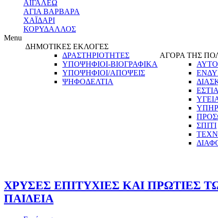
ΑΙΓΑΛΕΩ
ΑΓΙΑ ΒΑΡΒΑΡΑ
ΧΑΪΔΑΡΙ
ΚΟΡΥΔΑΛΛΟΣ
Menu
ΔΗΜΟΤΙΚΕΣ ΕΚΛΟΓΕΣ
ΔΡΑΣΤΗΡΙΟΤΗΤΕΣ
ΑΓΟΡΑ ΤΗΣ ΠΟ
ΥΠΟΨΗΦΙΟΙ-ΒΙΟΓΡΑΦΙΚΑ
ΑΥΤΟ
ΥΠΟΨΗΦΙΟΙ/ΑΠΟΨΕΙΣ
ΕΝΔΥ
ΨΗΦΟΔΕΛΤΙΑ
ΔΙΑΣ
ΕΣΤΙ
ΥΓΕΙ
ΥΠΗΡ
ΠΡΟΣ
ΣΠΙΤΙ
ΤΕΧΝ
ΔΙΑΦ
ΧΡΥΣΕΣ ΕΠΙΤΥΧΙΕΣ ΚΑΙ ΠΡΩΤΙΕΣ Τ
ΠΑΙΔΕΙΑ