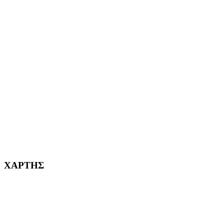
ΑΙΓΑΛΕΩ Η ΠΟΛΗ ΜΑΣ από το 2004
ΑΓ. ΒΑΡΒΑΡΑ Η ΠΟΛΗ ΜΑΣ από το 1995
ΧΑΪΔΑΡΙ Η ΠΟΛΗ ΜΑΣ από το 1998
ΚΟΡΥΔΑΛΛΟΣ Η ΠΟΛΗ ΜΑΣ από το 2002
232382
ΧΑΡΤΗΣ