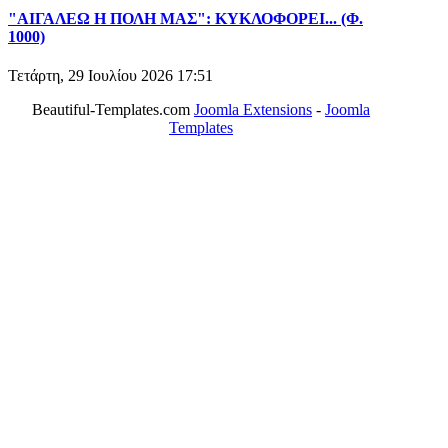
"ΑΙΓΑΛΕΩ Η ΠΟΛΗ ΜΑΣ": ΚΥΚΛΟΦΟΡΕΙ... (Φ.
1000)
Τετάρτη, 29 Ιουλίου 2026 17:51
Beautiful-Templates.com
Joomla Extensions
-
Joomla
Templates
ΤΟ ΜΕΓΑΛΥΤΕΡΟ ΔΙΚΤΥΟ ΤΟΠΙΚΩΝ
ΕΦΗΜΕΡΙΔΩΝ
ΑΙΓΑΛΕΩ Η ΠΟΛΗ ΜΑΣ από το 2004
ΑΓ. ΒΑΡΒΑΡΑ Η ΠΟΛΗ ΜΑΣ από το 1995
ΧΑΪΔΑΡΙ Η ΠΟΛΗ ΜΑΣ από το 1998
ΚΟΡΥΔΑΛΛΟΣ Η ΠΟΛΗ ΜΑΣ από το 2002