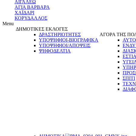
ΑΙΓΑΛΕΩ
ΑΓΙΑ ΒΑΡΒΑΡΑ
ΧΑΪΔΑΡΙ
ΚΟΡΥΔΑΛΛΟΣ
Menu
ΔΗΜΟΤΙΚΕΣ ΕΚΛΟΓΕΣ
ΔΡΑΣΤΗΡΙΟΤΗΤΕΣ
ΑΓΟΡΑ ΤΗΣ ΠΟ
ΥΠΟΨΗΦΙΟΙ-ΒΙΟΓΡΑΦΙΚΑ
ΑΥΤΟ
ΥΠΟΨΗΦΙΟΙ/ΑΠΟΨΕΙΣ
ΕΝΔΥ
ΨΗΦΟΔΕΛΤΙΑ
ΔΙΑΣ
ΕΣΤΙ
ΥΓΕΙ
ΥΠΗΡ
ΠΡΟΣ
ΣΠΙΤΙ
ΤΕΧΝ
ΔΙΑΦ