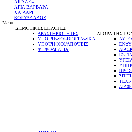
ΑΙΓΑΛΕΩ
ΑΓΙΑ ΒΑΡΒΑΡΑ
ΧΑΪΔΑΡΙ
ΚΟΡΥΔΑΛΛΟΣ
Menu
ΔΗΜΟΤΙΚΕΣ ΕΚΛΟΓΕΣ
ΔΡΑΣΤΗΡΙΟΤΗΤΕΣ
ΑΓΟΡΑ ΤΗΣ ΠΟ
ΥΠΟΨΗΦΙΟΙ-ΒΙΟΓΡΑΦΙΚΑ
ΑΥΤΟ
ΥΠΟΨΗΦΙΟΙ/ΑΠΟΨΕΙΣ
ΕΝΔΥ
ΨΗΦΟΔΕΛΤΙΑ
ΔΙΑΣ
ΕΣΤΙ
ΥΓΕΙ
ΥΠΗΡ
ΠΡΟΣ
ΣΠΙΤΙ
ΤΕΧΝ
ΔΙΑΦ