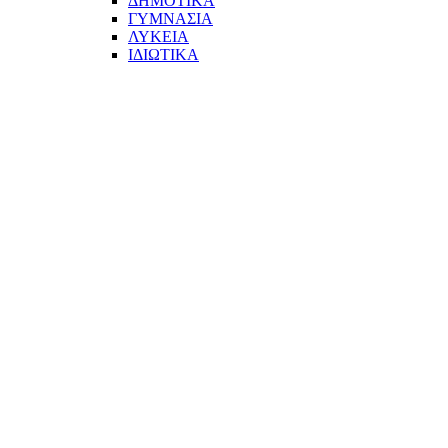
ΔΗΜΟΤΙΚΑ
ΓΥΜΝΑΣΙΑ
ΛΥΚΕΙΑ
ΙΔΙΩΤΙΚΑ
ΤΟ ΜΕΓΑΛΥΤΕΡΟ ΔΙΚΤΥΟ ΤΟΠΙΚΩΝ
ΕΦΗΜΕΡΙΔΩΝ
ΑΙΓΑΛΕΩ Η ΠΟΛΗ ΜΑΣ από το 2004
ΑΓ. ΒΑΡΒΑΡΑ Η ΠΟΛΗ ΜΑΣ από το 1995
ΧΑΪΔΑΡΙ Η ΠΟΛΗ ΜΑΣ από το 1998
ΚΟΡΥΔΑΛΛΟΣ Η ΠΟΛΗ ΜΑΣ από το 2002