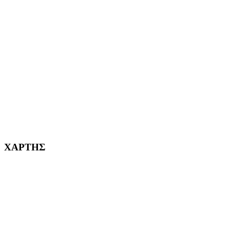
ΑΙΓΑΛΕΩ Η ΠΟΛΗ ΜΑΣ από το 2004
ΑΓ. ΒΑΡΒΑΡΑ Η ΠΟΛΗ ΜΑΣ από το 1995
ΧΑΪΔΑΡΙ Η ΠΟΛΗ ΜΑΣ από το 1998
ΚΟΡΥΔΑΛΛΟΣ Η ΠΟΛΗ ΜΑΣ από το 2002
232382
ΧΑΡΤΗΣ