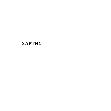
ΚΟΡΥΔΑΛΛΟΣ Η ΠΟΛΗ ΜΑΣ από το 2002
232382
ΧΑΡΤΗΣ