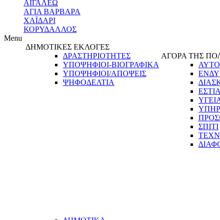
ΑΙΓΑΛΕΩ
ΑΓΙΑ ΒΑΡΒΑΡΑ
ΧΑΪΔΑΡΙ
ΚΟΡΥΔΑΛΛΟΣ
Menu
ΔΗΜΟΤΙΚΕΣ ΕΚΛΟΓΕΣ
ΔΡΑΣΤΗΡΙΟΤΗΤΕΣ
ΑΓΟΡΑ ΤΗΣ ΠΟ
ΥΠΟΨΗΦΙΟΙ-ΒΙΟΓΡΑΦΙΚΑ
ΑΥΤΟ
ΥΠΟΨΗΦΙΟΙ/ΑΠΟΨΕΙΣ
ΕΝΔΥ
ΨΗΦΟΔΕΛΤΙΑ
ΔΙΑΣ
ΕΣΤΙ
ΥΓΕΙ
ΥΠΗΡ
ΠΡΟΣ
ΣΠΙΤΙ
ΤΕΧΝ
ΔΙΑΦ