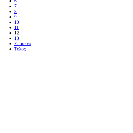
6
7
8
9
10
11
12
13
Επόμενο
Τέλος