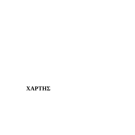
ΑΙΓΑΛΕΩ Η ΠΟΛΗ ΜΑΣ από το 2004
ΑΓ. ΒΑΡΒΑΡΑ Η ΠΟΛΗ ΜΑΣ από το 1995
ΧΑΪΔΑΡΙ Η ΠΟΛΗ ΜΑΣ από το 1998
ΚΟΡΥΔΑΛΛΟΣ Η ΠΟΛΗ ΜΑΣ από το 2002
232382
ΧΑΡΤΗΣ