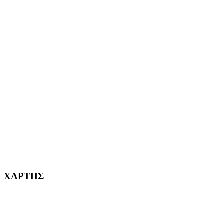
ΕΦΗΜΕΡΙΔΩΝ
ΑΙΓΑΛΕΩ Η ΠΟΛΗ ΜΑΣ από το 2004
ΑΓ. ΒΑΡΒΑΡΑ Η ΠΟΛΗ ΜΑΣ από το 1995
ΧΑΪΔΑΡΙ Η ΠΟΛΗ ΜΑΣ από το 1998
ΚΟΡΥΔΑΛΛΟΣ Η ΠΟΛΗ ΜΑΣ από το 2002
232382
ΧΑΡΤΗΣ