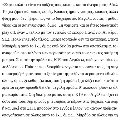
«Ξέρω καλά τι είναι να παίζεις τους κόπους και τα όνειρα μιας ολόκλ
Το 'χω ζήσει κάμποσες φορές. Κάποιες ήμουν νικητής, κάποιες άλλες
ψυχή μου, δεν ήξερα πως να το διαχειριστώ. Μεγαλώνοντας .. μάθαι
νίκες και οι πανηγυρισμοί, όμως, μη νομίζετε και οι ήττες διδακτικ
play off, έναν .. τελικό με τον εντελώς αδιάφορο Πανιώνιο. Αν κέ
SL2. Πολύ ζηλευτός τίτλος. Έφερε ισοπαλία δεν τα κατάφερε. Στενά
Μπαϊράμη αυτό το 1-1, όμως εγώ δεν θα μείνω στο αποτέλεσμα, το 
αναφερθώ στο ταλέντο των περισσότερων από τους παίκτες αυτής τη
μακριά. Σ' αυτή την ομάδα της Κ19 του Αιγάλεω, υπάρχουν παίκτες..
ποδόσφαιρο. Παίκτες που διακρίθηκαν για τα προσόντα τους, τη συ
συμπεριφέρθηκαν, από το ξεκίνημα της σεζόν το περασμένο φθινόπω
όλους, όμως ξεκαθαρίζω πως, αυτή η ομάδα ξεχειλίζει από ικανότητε
πρώτοι έχουν προωθηθεί στη μεγάλη ομάδα, θ' ακολουθήσουν κι άλλ
μαρκαρίσματα. Στη δική μου ματιά, αυτή η Κ19 του Αιγάλεω, έχει ή
όσοι από τους σημερινούς μπέμπηδες αντέξουν στις ψυχικές και σωμ
ή και μαζί στο ΣΙΤΙ, μπορούν στο εγγύς μέλλον, να κάνουν πράματ
απογοήτευση σε όλους αυτό το 1-1, όμως... Μπράβο σε όλους για τ