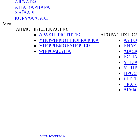
ΑΙΓΑΛΕΩ
ΑΓΙΑ ΒΑΡΒΑΡΑ
ΧΑΪΔΑΡΙ
ΚΟΡΥΔΑΛΛΟΣ
Menu
ΔΗΜΟΤΙΚΕΣ ΕΚΛΟΓΕΣ
ΔΡΑΣΤΗΡΙΟΤΗΤΕΣ
ΑΓΟΡΑ ΤΗΣ ΠΟ
ΥΠΟΨΗΦΙΟΙ-ΒΙΟΓΡΑΦΙΚΑ
ΑΥΤΟ
ΥΠΟΨΗΦΙΟΙ/ΑΠΟΨΕΙΣ
ΕΝΔΥ
ΨΗΦΟΔΕΛΤΙΑ
ΔΙΑΣ
ΕΣΤΙ
ΥΓΕΙ
ΥΠΗΡ
ΠΡΟΣ
ΣΠΙΤΙ
ΤΕΧΝ
ΔΙΑΦ