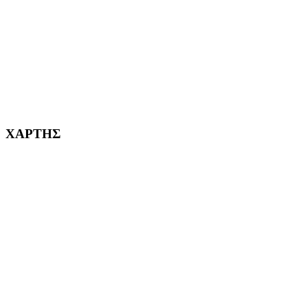
ΚΟΡΥΔΑΛΛΟΣ Η ΠΟΛΗ ΜΑΣ από το 2002
232382
ΧΑΡΤΗΣ