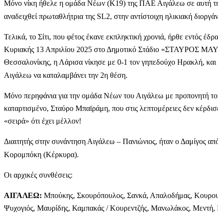
Μόνο νίκη ήθελε η ομάδα Νέων (Κ19) της ΠΑΕ Αιγάλεω σε αυτή την
αναδειχθεί πρωταθλήτρια της SL2, στην αντίστοιχη ηλικιακή διοργά
Τελικά, το Σίτι, που φέτος έκανε εκπληκτική χρονιά, ήρθε εντός έδ
Κυριακής 13 Απριλίου 2025 στο Δημοτικό Στάδιο «ΣΤΑΥΡΟΣ ΜΑ
Θεσσαλονίκης, η Λάρισα νίκησε με 0-1 τον γηπεδούχο Ηρακλή, και
Αιγάλεω να καταλαμβάνει την 2η θέση.
Μόνο περηφάνια για την ομάδα Νέων του Αιγάλεω με προπονητή τον 
καταρτισμένο, Σταύρο Μπαϊράμη, που στις λεπτομέρειες δεν κέρδι
«σειρά» ότι έχει μέλλον!
Διαιτητής στην συνάντηση Αιγάλεω – Πανιώνιος, ήταν ο Δαμίγος από 
Κορομπόκη (Κέρκυρα).
Οι αρχικές συνθέσεις:
ΑΙΓΑΛΕΩ:
Μπούκης, Σκουρόπουλος, Σανκά, Απαλοδήμας, Κουρου
Ψυχογιός, Μαυρίδης, Καμπακάς / Κουρεντζής, Μανωλάκος, Μεντή,