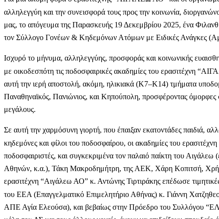
αλληλεγγύη και την συνεισφορά τους προς την κοινωνία, διοργανώνο
μας, το απόγευμα της Παρασκευής 19 Δεκεμβρίου 2025, ένα Φιλανθ
τον Σύλλογο Γονέων & Κηδεμόνων Ατόμων με Ειδικές Ανάγκες (Α
Ισχυρό το μήνυμα, αλληλεγγύης, προσφοράς και κοινωνικής ευαισθη
με οικοδεσπότη τις ποδοσφαιρικές ακαδημίες του ερασιτέχνη “ΑΙ
αυτή την ιερή αποστολή, ακόμη, ηλικιακά (Κ7–Κ14) τμήματα υποδ
Παναθηναϊκός, Πανιώνιος, και Κηπούπολη, προσφέροντας όμορφες σ
μεγάλους.
Σε αυτή την χαρμόσυνη γιορτή, που έπαιξαν εκατοντάδες παιδιά, αλ
κηδεμόνες και φίλοι του ποδοσφαίρου, οι ακαδημίες του ερασιτέχν
ποδοσφαιριστές, και συγκεκριμένα τον παλαιό παίκτη του Αιγάλεω
Αθηνών, κ.α.), Τάκη Μακροδημήτρη, της ΑΕΚ, Χάρη Κοπιτσή, Χρή
ερασιτέχνη “Αιγάλεω ΑΟ” κ. Αντώνης Τιρτιράκης επέδωσε τιμητικές
του ΕΕΑ (Επαγγελματικό Επιμελητήριο Αθήνας) κ. Γιάννη Χατζηθεοδ
ΑΠΕ Αγία Ελεούσα), και βεβαίως στην Πρόεδρο του Συλλόγου “ΕΛ