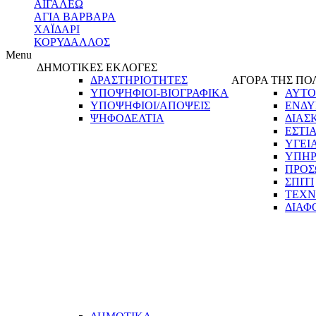
ΑΙΓΑΛΕΩ
ΑΓΙΑ ΒΑΡΒΑΡΑ
ΧΑΪΔΑΡΙ
ΚΟΡΥΔΑΛΛΟΣ
Menu
ΔΗΜΟΤΙΚΕΣ ΕΚΛΟΓΕΣ
ΔΡΑΣΤΗΡΙΟΤΗΤΕΣ
ΑΓΟΡΑ ΤΗΣ ΠΟ
ΥΠΟΨΗΦΙΟΙ-ΒΙΟΓΡΑΦΙΚΑ
ΑΥΤΟ
ΥΠΟΨΗΦΙΟΙ/ΑΠΟΨΕΙΣ
ΕΝΔΥ
ΨΗΦΟΔΕΛΤΙΑ
ΔΙΑΣ
ΕΣΤΙ
ΥΓΕΙ
ΥΠΗΡ
ΠΡΟΣ
ΣΠΙΤΙ
ΤΕΧΝ
ΔΙΑΦ