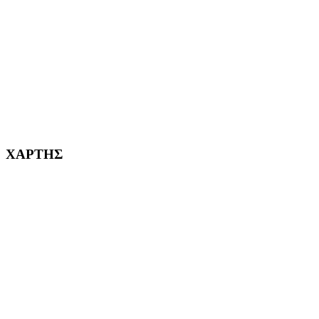
ΧΑΪΔΑΡΙ Η ΠΟΛΗ ΜΑΣ από το 1998
ΚΟΡΥΔΑΛΛΟΣ Η ΠΟΛΗ ΜΑΣ από το 2002
232382
ΧΑΡΤΗΣ