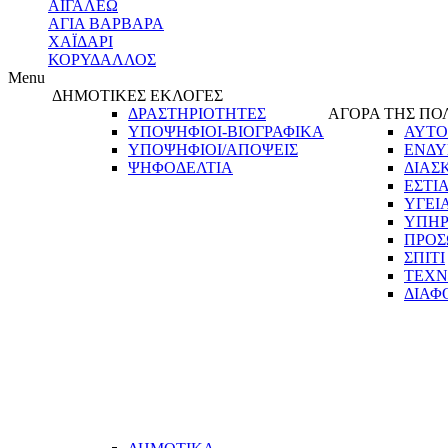
ΑΙΓΑΛΕΩ
ΑΓΙΑ ΒΑΡΒΑΡΑ
ΧΑΪΔΑΡΙ
ΚΟΡΥΔΑΛΛΟΣ
Menu
ΔΗΜΟΤΙΚΕΣ ΕΚΛΟΓΕΣ
ΔΡΑΣΤΗΡΙΟΤΗΤΕΣ
ΑΓΟΡΑ ΤΗΣ ΠΟ
ΥΠΟΨΗΦΙΟΙ-ΒΙΟΓΡΑΦΙΚΑ
ΑΥΤΟ
ΥΠΟΨΗΦΙΟΙ/ΑΠΟΨΕΙΣ
ΕΝΔΥ
ΨΗΦΟΔΕΛΤΙΑ
ΔΙΑΣ
ΕΣΤΙ
ΥΓΕΙ
ΥΠΗΡ
ΠΡΟΣ
ΣΠΙΤΙ
ΤΕΧΝ
ΔΙΑΦ