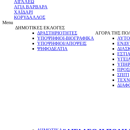
ΑΙΓΑΛΕΩ
ΑΓΙΑ ΒΑΡΒΑΡΑ
ΧΑΪΔΑΡΙ
ΚΟΡΥΔΑΛΛΟΣ
Menu
ΔΗΜΟΤΙΚΕΣ ΕΚΛΟΓΕΣ
ΔΡΑΣΤΗΡΙΟΤΗΤΕΣ
ΑΓΟΡΑ ΤΗΣ ΠΟ
ΥΠΟΨΗΦΙΟΙ-ΒΙΟΓΡΑΦΙΚΑ
ΑΥΤΟ
ΥΠΟΨΗΦΙΟΙ/ΑΠΟΨΕΙΣ
ΕΝΔΥ
ΨΗΦΟΔΕΛΤΙΑ
ΔΙΑΣ
ΕΣΤΙ
ΥΓΕΙ
ΥΠΗΡ
ΠΡΟΣ
ΣΠΙΤΙ
ΤΕΧΝ
ΔΙΑΦ