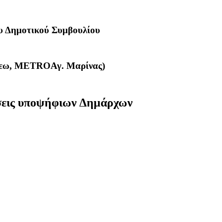
υ Δημοτικού Συμβουλίου
λεω, METROΑγ. Μαρίνας)
σεις υποψήφιων Δημάρχων