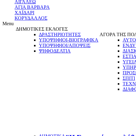
ΑΙΓΑΛΕΩ
ΑΓΙΑ ΒΑΡΒΑΡΑ
ΧΑΪΔΑΡΙ
ΚΟΡΥΔΑΛΛΟΣ
Menu
ΔΗΜΟΤΙΚΕΣ ΕΚΛΟΓΕΣ
ΔΡΑΣΤΗΡΙΟΤΗΤΕΣ
ΑΓΟΡΑ ΤΗΣ ΠΟ
ΥΠΟΨΗΦΙΟΙ-ΒΙΟΓΡΑΦΙΚΑ
ΑΥΤΟ
ΥΠΟΨΗΦΙΟΙ/ΑΠΟΨΕΙΣ
ΕΝΔΥ
ΨΗΦΟΔΕΛΤΙΑ
ΔΙΑΣ
ΕΣΤΙ
ΥΓΕΙ
ΥΠΗΡ
ΠΡΟΣ
ΣΠΙΤΙ
ΤΕΧΝ
ΔΙΑΦ