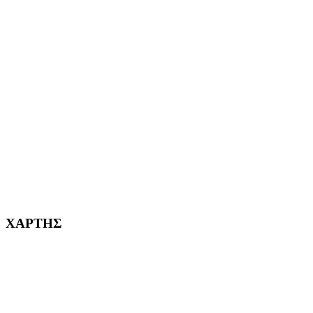
ΑΙΓΑΛΕΩ Η ΠΟΛΗ ΜΑΣ από το 2004
ΑΓ. ΒΑΡΒΑΡΑ Η ΠΟΛΗ ΜΑΣ από το 1995
ΧΑΪΔΑΡΙ Η ΠΟΛΗ ΜΑΣ από το 1998
ΚΟΡΥΔΑΛΛΟΣ Η ΠΟΛΗ ΜΑΣ από το 2002
232382
ΧΑΡΤΗΣ