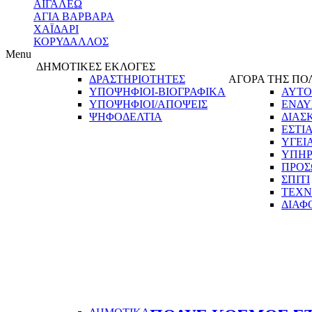
ΑΙΓΑΛΕΩ
ΑΓΙΑ ΒΑΡΒΑΡΑ
ΧΑΪΔΑΡΙ
ΚΟΡΥΔΑΛΛΟΣ
Menu
ΔΗΜΟΤΙΚΕΣ ΕΚΛΟΓΕΣ
ΔΡΑΣΤΗΡΙΟΤΗΤΕΣ
ΑΓΟΡΑ ΤΗΣ ΠΟ
ΥΠΟΨΗΦΙΟΙ-ΒΙΟΓΡΑΦΙΚΑ
ΑΥΤΟ
ΥΠΟΨΗΦΙΟΙ/ΑΠΟΨΕΙΣ
ΕΝΔΥ
ΨΗΦΟΔΕΛΤΙΑ
ΔΙΑΣ
ΕΣΤΙ
ΥΓΕΙ
ΥΠΗΡ
ΠΡΟΣ
ΣΠΙΤΙ
ΤΕΧΝ
ΔΙΑΦ