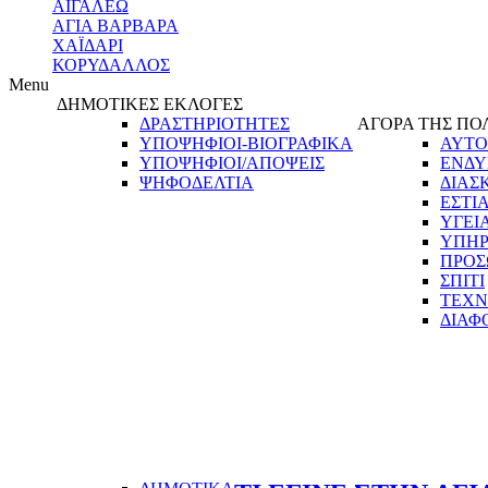
ΑΙΓΑΛΕΩ
ΑΓΙΑ ΒΑΡΒΑΡΑ
ΧΑΪΔΑΡΙ
ΚΟΡΥΔΑΛΛΟΣ
Menu
ΔΗΜΟΤΙΚΕΣ ΕΚΛΟΓΕΣ
ΔΡΑΣΤΗΡΙΟΤΗΤΕΣ
ΑΓΟΡΑ ΤΗΣ ΠΟ
ΥΠΟΨΗΦΙΟΙ-ΒΙΟΓΡΑΦΙΚΑ
ΑΥΤΟ
ΥΠΟΨΗΦΙΟΙ/ΑΠΟΨΕΙΣ
ΕΝΔΥ
ΨΗΦΟΔΕΛΤΙΑ
ΔΙΑΣ
ΕΣΤΙ
ΥΓΕΙ
ΥΠΗΡ
ΠΡΟΣ
ΣΠΙΤΙ
ΤΕΧΝ
ΔΙΑΦ