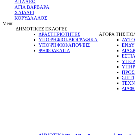
ΑΙΓΑΛΕΩ
ΑΓΙΑ ΒΑΡΒΑΡΑ
ΧΑΪΔΑΡΙ
ΚΟΡΥΔΑΛΛΟΣ
Menu
ΔΗΜΟΤΙΚΕΣ ΕΚΛΟΓΕΣ
ΔΡΑΣΤΗΡΙΟΤΗΤΕΣ
ΑΓΟΡΑ ΤΗΣ ΠΟ
ΥΠΟΨΗΦΙΟΙ-ΒΙΟΓΡΑΦΙΚΑ
ΑΥΤΟ
ΥΠΟΨΗΦΙΟΙ/ΑΠΟΨΕΙΣ
ΕΝΔΥ
ΨΗΦΟΔΕΛΤΙΑ
ΔΙΑΣ
ΕΣΤΙ
ΥΓΕΙ
ΥΠΗΡ
ΠΡΟΣ
ΣΠΙΤΙ
ΤΕΧΝ
ΔΙΑΦ