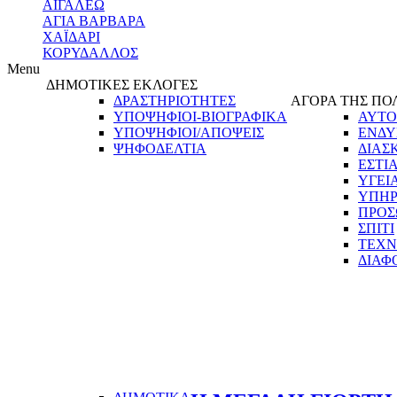
ΑΙΓΑΛΕΩ
ΑΓΙΑ ΒΑΡΒΑΡΑ
ΧΑΪΔΑΡΙ
ΚΟΡΥΔΑΛΛΟΣ
Menu
ΔΗΜΟΤΙΚΕΣ ΕΚΛΟΓΕΣ
ΔΡΑΣΤΗΡΙΟΤΗΤΕΣ
ΑΓΟΡΑ ΤΗΣ ΠΟ
ΥΠΟΨΗΦΙΟΙ-ΒΙΟΓΡΑΦΙΚΑ
ΑΥΤΟ
ΥΠΟΨΗΦΙΟΙ/ΑΠΟΨΕΙΣ
ΕΝΔΥ
ΨΗΦΟΔΕΛΤΙΑ
ΔΙΑΣ
ΕΣΤΙ
ΥΓΕΙ
ΥΠΗΡ
ΠΡΟΣ
ΣΠΙΤΙ
ΤΕΧΝ
ΔΙΑΦ