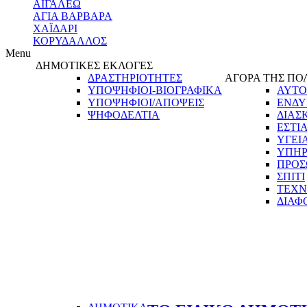
ΑΙΓΑΛΕΩ
ΑΓΙΑ ΒΑΡΒΑΡΑ
ΧΑΪΔΑΡΙ
ΚΟΡΥΔΑΛΛΟΣ
Menu
ΔΗΜΟΤΙΚΕΣ ΕΚΛΟΓΕΣ
ΔΡΑΣΤΗΡΙΟΤΗΤΕΣ
ΑΓΟΡΑ ΤΗΣ ΠΟ
ΥΠΟΨΗΦΙΟΙ-ΒΙΟΓΡΑΦΙΚΑ
ΑΥΤΟ
ΥΠΟΨΗΦΙΟΙ/ΑΠΟΨΕΙΣ
ΕΝΔΥ
ΨΗΦΟΔΕΛΤΙΑ
ΔΙΑΣ
ΕΣΤΙ
ΥΓΕΙ
ΥΠΗΡ
ΠΡΟΣ
ΣΠΙΤΙ
ΤΕΧΝ
ΔΙΑΦ