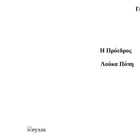
Γ
Η Πρόεδρο
Λούκα Πόπη Γε