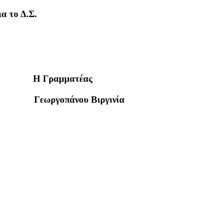
ια το Δ.Σ.
ς Η Γραμματέας
ωργοπάνου Βιργινία