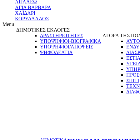
ΑΙΓΑΛΕΩ
ΑΓΙΑ ΒΑΡΒΑΡΑ
ΧΑΪΔΑΡΙ
ΚΟΡΥΔΑΛΛΟΣ
Menu
ΔΗΜΟΤΙΚΕΣ ΕΚΛΟΓΕΣ
ΔΡΑΣΤΗΡΙΟΤΗΤΕΣ
ΑΓΟΡΑ ΤΗΣ ΠΟ
ΥΠΟΨΗΦΙΟΙ-ΒΙΟΓΡΑΦΙΚΑ
ΑΥΤΟ
ΥΠΟΨΗΦΙΟΙ/ΑΠΟΨΕΙΣ
ΕΝΔΥ
ΨΗΦΟΔΕΛΤΙΑ
ΔΙΑΣ
ΕΣΤΙ
ΥΓΕΙ
ΥΠΗΡ
ΠΡΟΣ
ΣΠΙΤΙ
ΤΕΧΝ
ΔΙΑΦ