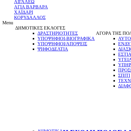
ΑΙΓΑΛΕΩ
ΑΓΙΑ ΒΑΡΒΑΡΑ
ΧΑΪΔΑΡΙ
ΚΟΡΥΔΑΛΛΟΣ
Menu
ΔΗΜΟΤΙΚΕΣ ΕΚΛΟΓΕΣ
ΔΡΑΣΤΗΡΙΟΤΗΤΕΣ
ΑΓΟΡΑ ΤΗΣ ΠΟ
ΥΠΟΨΗΦΙΟΙ-ΒΙΟΓΡΑΦΙΚΑ
ΑΥΤΟ
ΥΠΟΨΗΦΙΟΙ/ΑΠΟΨΕΙΣ
ΕΝΔΥ
ΨΗΦΟΔΕΛΤΙΑ
ΔΙΑΣ
ΕΣΤΙ
ΥΓΕΙ
ΥΠΗΡ
ΠΡΟΣ
ΣΠΙΤΙ
ΤΕΧΝ
ΔΙΑΦ