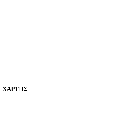
ΑΙΓΑΛΕΩ Η ΠΟΛΗ ΜΑΣ από το 2004
ΑΓ. ΒΑΡΒΑΡΑ Η ΠΟΛΗ ΜΑΣ από το 1995
ΧΑΪΔΑΡΙ Η ΠΟΛΗ ΜΑΣ από το 1998
ΚΟΡΥΔΑΛΛΟΣ Η ΠΟΛΗ ΜΑΣ από το 2002
232382
ΧΑΡΤΗΣ