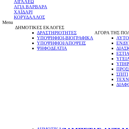
ΑΙΓΑΛΕΩ
ΑΓΙΑ ΒΑΡΒΑΡΑ
ΧΑΪΔΑΡΙ
ΚΟΡΥΔΑΛΛΟΣ
Menu
ΔΗΜΟΤΙΚΕΣ ΕΚΛΟΓΕΣ
ΔΡΑΣΤΗΡΙΟΤΗΤΕΣ
ΑΓΟΡΑ ΤΗΣ ΠΟ
ΥΠΟΨΗΦΙΟΙ-ΒΙΟΓΡΑΦΙΚΑ
ΑΥΤΟ
ΥΠΟΨΗΦΙΟΙ/ΑΠΟΨΕΙΣ
ΕΝΔΥ
ΨΗΦΟΔΕΛΤΙΑ
ΔΙΑΣ
ΕΣΤΙ
ΥΓΕΙ
ΥΠΗΡ
ΠΡΟΣ
ΣΠΙΤΙ
ΤΕΧΝ
ΔΙΑΦ