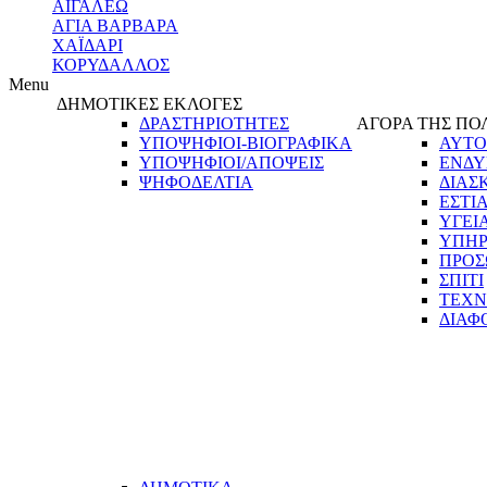
ΑΙΓΑΛΕΩ
ΑΓΙΑ ΒΑΡΒΑΡΑ
ΧΑΪΔΑΡΙ
ΚΟΡΥΔΑΛΛΟΣ
Menu
ΔΗΜΟΤΙΚΕΣ ΕΚΛΟΓΕΣ
ΔΡΑΣΤΗΡΙΟΤΗΤΕΣ
ΑΓΟΡΑ ΤΗΣ ΠΟ
ΥΠΟΨΗΦΙΟΙ-ΒΙΟΓΡΑΦΙΚΑ
ΑΥΤΟ
ΥΠΟΨΗΦΙΟΙ/ΑΠΟΨΕΙΣ
ΕΝΔΥ
ΨΗΦΟΔΕΛΤΙΑ
ΔΙΑΣ
ΕΣΤΙ
ΥΓΕΙ
ΥΠΗΡ
ΠΡΟΣ
ΣΠΙΤΙ
ΤΕΧΝ
ΔΙΑΦ