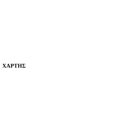
ΧΑΪΔΑΡΙ Η ΠΟΛΗ ΜΑΣ από το 1998
ΚΟΡΥΔΑΛΛΟΣ Η ΠΟΛΗ ΜΑΣ από το 2002
232382
ΧΑΡΤΗΣ