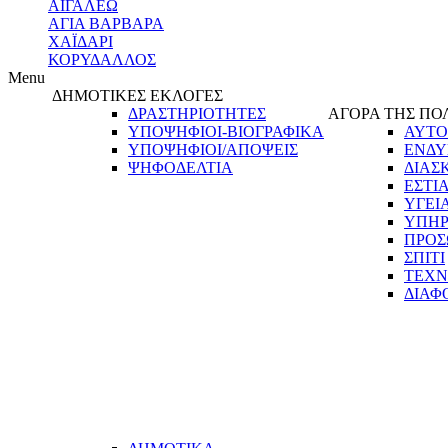
ΑΙΓΑΛΕΩ
ΑΓΙΑ ΒΑΡΒΑΡΑ
ΧΑΪΔΑΡΙ
ΚΟΡΥΔΑΛΛΟΣ
Menu
ΔΗΜΟΤΙΚΕΣ ΕΚΛΟΓΕΣ
ΔΡΑΣΤΗΡΙΟΤΗΤΕΣ
ΑΓΟΡΑ ΤΗΣ ΠΟ
ΥΠΟΨΗΦΙΟΙ-ΒΙΟΓΡΑΦΙΚΑ
ΑΥΤΟ
ΥΠΟΨΗΦΙΟΙ/ΑΠΟΨΕΙΣ
ΕΝΔΥ
ΨΗΦΟΔΕΛΤΙΑ
ΔΙΑΣ
ΕΣΤΙ
ΥΓΕΙ
ΥΠΗΡ
ΠΡΟΣ
ΣΠΙΤΙ
ΤΕΧΝ
ΔΙΑΦ