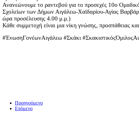
Ανανεώνουμε το ραντεβού για το προσεχές 10ο Ομαδι
Σχολείων των Δήμων Αιγάλεω-Χαϊδαρίου-Αγίας Βαρβάρας
ώρα προσέλευσης 4.00 μ.μ.)
Κάθε συμμετοχή είναι μια νίκη γνώσης, προσπάθειας κα
#ΈνωσηΓονέωνΑιγάλεω #Σκάκι #ΣκακιστικόςΌμιλοςΑιγ
Προηγούμενο
Επόμενο