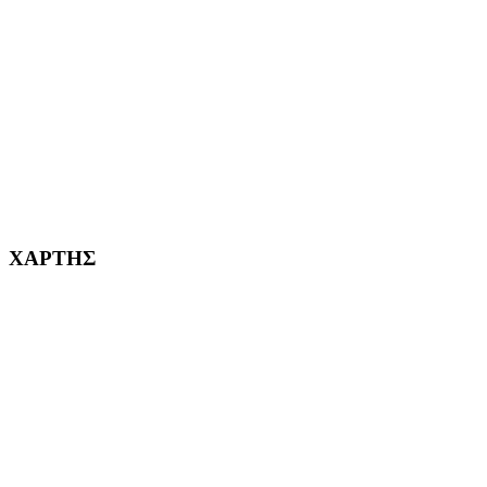
ΧΑΪΔΑΡΙ Η ΠΟΛΗ ΜΑΣ από το 1998
ΚΟΡΥΔΑΛΛΟΣ Η ΠΟΛΗ ΜΑΣ από το 2002
232382
ΧΑΡΤΗΣ