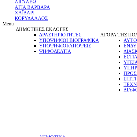
ΑΙΓΑΛΕΩ
ΑΓΙΑ ΒΑΡΒΑΡΑ
ΧΑΪΔΑΡΙ
ΚΟΡΥΔΑΛΛΟΣ
Menu
ΔΗΜΟΤΙΚΕΣ ΕΚΛΟΓΕΣ
ΔΡΑΣΤΗΡΙΟΤΗΤΕΣ
ΑΓΟΡΑ ΤΗΣ ΠΟ
ΥΠΟΨΗΦΙΟΙ-ΒΙΟΓΡΑΦΙΚΑ
ΑΥΤΟ
ΥΠΟΨΗΦΙΟΙ/ΑΠΟΨΕΙΣ
ΕΝΔΥ
ΨΗΦΟΔΕΛΤΙΑ
ΔΙΑΣ
ΕΣΤΙ
ΥΓΕΙ
ΥΠΗΡ
ΠΡΟΣ
ΣΠΙΤΙ
ΤΕΧΝ
ΔΙΑΦ