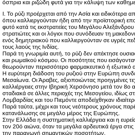
όσπρια και ριζώδη φυτά για την κάλυψη των καθημ
Ι. Το ρύζι προέρχεται από την Ασία και ειδικότερα απ
όπου καλλιεργούνταν ήδη από την προϊστορική επο
φυτό κατά τις εκστρατείες του Μεγάλου Αλεξάνδρου 
στρατιώτες και οι λόγιοι που συνόδευαν τη μακεδο
ενός δημητριακού που καλλιεργούνταν σε υγρές πεδ
τους λαούς της Ινδίας.
Παρά τη γνωριμία αυτή, το ρύζι δεν απέκτησε ουσια
και ρωμαϊκού κόσμου. Οι ποσότητες που εισάγονταν
θεωρούνταν περισσότερο φαρμακευτικό ή εξωτικό 
Η ευρύτερη διάδοση του ρυζιού στην Ευρώπη συνδέ
Μεσαίωνα. Οι Άραβες, αξιοποιώντας προηγμένες τεχ
καλλιέργειες στην Ιβηρική Χερσόνησο μετά τον 8ο α
σταδιακά σε άλλες περιοχές της Μεσογείου, ιδίως στ
Λομβαρδίας και του Πιεμόντε αποδείχθηκαν ιδιαίτερ
Παρά ταύτα, μέχρι και τους νεότερους χρόνους παρ
κατανάλωσης σε μεγάλο μέρος της Ευρώπης.
Στην Ελλάδα η συστηματική καλλιέργεια και η ευρε
τον 20ό αιώνα, όταν τα μεγάλα αρδευτικά έργα στι
την παραγωγή σημαντικών ποσοτήτων.