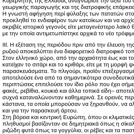
Κυβερνήτης της Ελλάδας αναγνώρισε την αξία του 
γεωργικής παραγωγής και της διατροφικής επάρκε
Η γνωστή αφήγηση περί φύλαξης των πατατών στο 
προκληθεί το ενδιαφέρον των κατοίκων και να αρχίσο
ακριβές ιστορικό γεγονός είτε μεταγενέστερο λαϊκ
με την οποία αντιμετωπίστηκε αρχικά το νέο τρόφιμ
ΙΙΙ. Η εξέταση της περιόδου πριν από την έλευση τη
ρυζιού αποκαλύπτει ένα διαφορετικό διατροφικό το
Στον ελληνικό χώρο, από την αρχαιότητα έως και τ
κατείχαν το σιτάρι και το κριθάρι, είτε με τη μορφή
παρασκευάσματα. Το πλιγούρι, προϊόν επεξεργασμέ
αποτελούσε ένα από τα σημαντικότερα συνοδευτικά
περιπτώσεις επιτελούσε τον ίδιο ρόλο που έχει σήμ
φακές, ρεβίθια, κουκιά και άλλα τοπικά είδη– απο
συχνά καταναλώνονταν καθημερινά. Σε ορεινές περι
κάστανα, τα οποία μπορούσαν να ξηρανθούν, να α
και για την παρασκευή άρτου.
Στη βόρεια και κεντρική Ευρώπη, όπου οι κλιματικές
πληθυσμοί βασίζονταν σε δημητριακά όπως η σίκαλη
ριζώδη φυτά όπως τα γογγύλια, οι ρέβες και τα πα