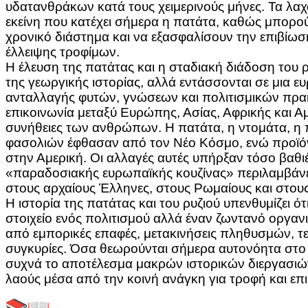
υδατανθράκων κατά τους χειμερινούς μήνες. Τα λαχ
εκείνη που κατέχει σήμερα η πατάτα, καθώς μπορο
χρονικό διάστημα και να εξασφαλίσουν την επιβίωσ
έλλειψης τροφίμων.
Η έλευση της πατάτας και η σταδιακή διάδοση του
της γεωργικής ιστορίας, αλλά εντάσσονται σε μια ε
ανταλλαγής φυτών, γνώσεων και πολιτισμικών πρακ
επικοινωνία μεταξύ Ευρώπης, Ασίας, Αφρικής και Αμε
συνήθειες των ανθρώπων. Η πατάτα, η ντομάτα, η π
φασολιών έφθασαν από τον Νέο Κόσμο, ενώ προϊό
στην Αμερική. Οι αλλαγές αυτές υπήρξαν τόσο βαθιέ
«παραδοσιακής ευρωπαϊκής κουζίνας» περιλαμβάνε
στους αρχαίους Έλληνες, στους Ρωμαίους και στο
Η ιστορία της πατάτας και του ρυζιού υπενθυμίζει ότ
στοιχείο ενός πολιτισμού αλλά έναν ζωντανό οργα
από εμπορικές επαφές, μετακινήσεις πληθυσμών, τεχν
συγκυρίες. Όσα θεωρούνται σήμερα αυτονόητα στο ε
συχνά το αποτέλεσμα μακρών ιστορικών διεργασιών
λαούς μέσα από την κοινή ανάγκη για τροφή και επ