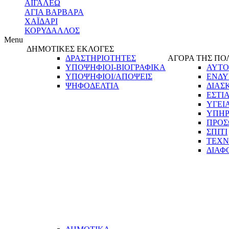
ΑΙΓΑΛΕΩ
ΑΓΙΑ ΒΑΡΒΑΡΑ
ΧΑΪΔΑΡΙ
ΚΟΡΥΔΑΛΛΟΣ
Menu
ΔΗΜΟΤΙΚΕΣ ΕΚΛΟΓΕΣ
ΔΡΑΣΤΗΡΙΟΤΗΤΕΣ
ΑΓΟΡΑ ΤΗΣ ΠΟ
ΥΠΟΨΗΦΙΟΙ-ΒΙΟΓΡΑΦΙΚΑ
ΑΥΤΟ
ΥΠΟΨΗΦΙΟΙ/ΑΠΟΨΕΙΣ
ΕΝΔΥ
ΨΗΦΟΔΕΛΤΙΑ
ΔΙΑΣ
ΕΣΤΙ
ΥΓΕΙ
ΥΠΗΡ
ΠΡΟΣ
ΣΠΙΤΙ
ΤΕΧΝ
ΔΙΑΦ