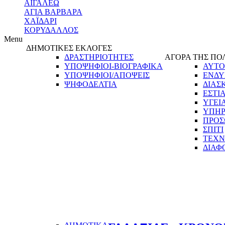
ΑΙΓΑΛΕΩ
ΑΓΙΑ ΒΑΡΒΑΡΑ
ΧΑΪΔΑΡΙ
ΚΟΡΥΔΑΛΛΟΣ
Menu
ΔΗΜΟΤΙΚΕΣ ΕΚΛΟΓΕΣ
ΔΡΑΣΤΗΡΙΟΤΗΤΕΣ
ΑΓΟΡΑ ΤΗΣ ΠΟ
ΥΠΟΨΗΦΙΟΙ-ΒΙΟΓΡΑΦΙΚΑ
ΑΥΤΟ
ΥΠΟΨΗΦΙΟΙ/ΑΠΟΨΕΙΣ
ΕΝΔΥ
ΨΗΦΟΔΕΛΤΙΑ
ΔΙΑΣ
ΕΣΤΙ
ΥΓΕΙ
ΥΠΗΡ
ΠΡΟΣ
ΣΠΙΤΙ
ΤΕΧΝ
ΔΙΑΦ