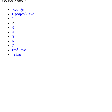
Σελίδα 2 από 7
Έναρξη
Προηγούμενο
1
2
3
4
5
6
7
Επόμενο
Τέλος