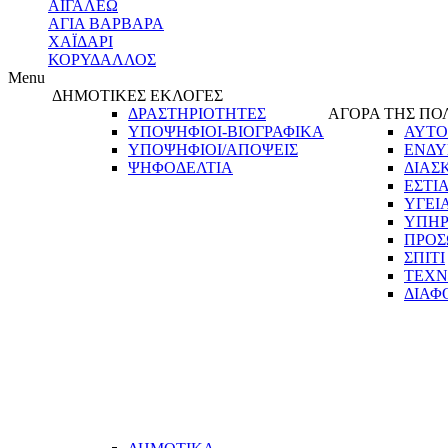
ΑΙΓΑΛΕΩ
ΑΓΙΑ ΒΑΡΒΑΡΑ
ΧΑΪΔΑΡΙ
ΚΟΡΥΔΑΛΛΟΣ
Menu
ΔΗΜΟΤΙΚΕΣ ΕΚΛΟΓΕΣ
ΔΡΑΣΤΗΡΙΟΤΗΤΕΣ
ΑΓΟΡΑ ΤΗΣ ΠΟ
ΥΠΟΨΗΦΙΟΙ-ΒΙΟΓΡΑΦΙΚΑ
ΑΥΤΟ
ΥΠΟΨΗΦΙΟΙ/ΑΠΟΨΕΙΣ
ΕΝΔΥ
ΨΗΦΟΔΕΛΤΙΑ
ΔΙΑΣ
ΕΣΤΙ
ΥΓΕΙ
ΥΠΗΡ
ΠΡΟΣ
ΣΠΙΤΙ
ΤΕΧΝ
ΔΙΑΦ