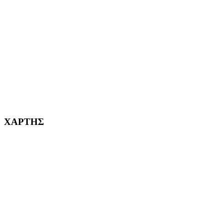
ΑΓ. ΒΑΡΒΑΡΑ Η ΠΟΛΗ ΜΑΣ από το 1995
ΧΑΪΔΑΡΙ Η ΠΟΛΗ ΜΑΣ από το 1998
ΚΟΡΥΔΑΛΛΟΣ Η ΠΟΛΗ ΜΑΣ από το 2002
232382
ΧΑΡΤΗΣ