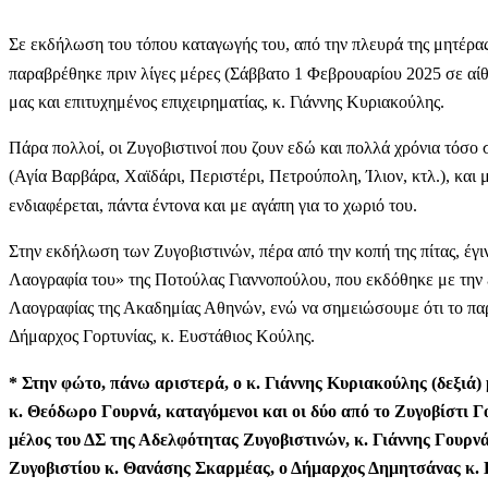
Σε εκδήλωση του τόπου καταγωγής του, από την πλευρά της μητέρας 
παραβρέθηκε πριν λίγες μέρες (Σάββατο 1 Φεβρουαρίου 2025 σε αί
μας και επιτυχημένος επιχειρηματίας, κ. Γιάννης Κυριακούλης.
Πάρα πολλοί, οι Ζυγοβιστινοί που ζουν εδώ και πολλά χρόνια τόσο 
(Αγία Βαρβάρα, Χαϊδάρι, Περιστέρι, Πετρούπολη, Ίλιον, κτλ.), και 
ενδιαφέρεται, πάντα έντονα και με αγάπη για το χωριό του.
Στην εκδήλωση των Ζυγοβιστινών, πέρα από την κοπή της πίτας, έγι
Λαογραφία του» της Ποτούλας Γιαννοπούλου, που εκδόθηκε με την 
Λαογραφίας της Ακαδημίας Αθηνών, ενώ να σημειώσουμε ότι το πα
Δήμαρχος Γορτυνίας, κ. Ευστάθιος Κούλης.
* Στην φώτο, πάνω αριστερά, ο κ. Γιάννης Κυριακούλης (δεξιά)
κ. Θεόδωρο Γουρνά, καταγόμενοι και οι δύο από το Ζυγοβίστι Γ
μέλος του ΔΣ της Αδελφότητας Ζυγοβιστινών, κ. Γιάννης Γουρν
Ζυγοβιστίου κ. Θανάσης Σκαρμέας, ο Δήμαρχος Δημητσάνας κ. 