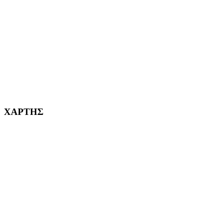
ΧΑΪΔΑΡΙ Η ΠΟΛΗ ΜΑΣ από το 1998
ΚΟΡΥΔΑΛΛΟΣ Η ΠΟΛΗ ΜΑΣ από το 2002
232382
ΧΑΡΤΗΣ