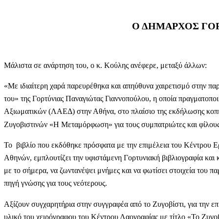
Ο ΔΗΜΑΡΧΟΣ ΓΟ
Μάλιστα σε ανάρτηση του, ο κ. Κούλης ανέφερε, μεταξύ άλλων:
«Με ιδιαίτερη χαρά παρευρέθηκα και απηύθυνα χαιρετισμό στην παρ
του» της Γορτύνιας Παναγιώτας Γιαννοπούλου, η οποία πραγματοπο
Αξιωματικών (ΛΑΕΔ) στην Αθήνα, στο πλαίσιο της εκδήλωσης κοπή
Ζυγοβιστινών «Η Μεταμόρφωση» για τους συμπατριώτες και φίλους
Το βιβλίο που εκδόθηκε πρόσφατα με την επιμέλεια του Κέντρου Ε
Αθηνών, εμπλουτίζει την υφιστάμενη Γορτυνιακή βιβλιογραφία και κ
με το σήμερα, να ζωντανέψει μνήμες και να φωτίσει στοιχεία του π
πηγή γνώσης για τους νεότερους.
Αξίζουν συγχαρητήρια στην συγγραφέα από το Ζυγοβίστι, για την επ
υλικό του χειρόγραφου του Κέντρου Λαογραφίας με τίτλο «Το Ζυγοβ