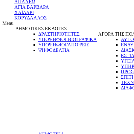
ΑΙΓΑΛΕΩ
ΑΓΙΑ ΒΑΡΒΑΡΑ
ΧΑΪΔΑΡΙ
ΚΟΡΥΔΑΛΛΟΣ
Menu
ΔΗΜΟΤΙΚΕΣ ΕΚΛΟΓΕΣ
ΔΡΑΣΤΗΡΙΟΤΗΤΕΣ
ΑΓΟΡΑ ΤΗΣ ΠΟ
ΥΠΟΨΗΦΙΟΙ-ΒΙΟΓΡΑΦΙΚΑ
ΑΥΤΟ
ΥΠΟΨΗΦΙΟΙ/ΑΠΟΨΕΙΣ
ΕΝΔΥ
ΨΗΦΟΔΕΛΤΙΑ
ΔΙΑΣ
ΕΣΤΙ
ΥΓΕΙ
ΥΠΗΡ
ΠΡΟΣ
ΣΠΙΤΙ
ΤΕΧΝ
ΔΙΑΦ