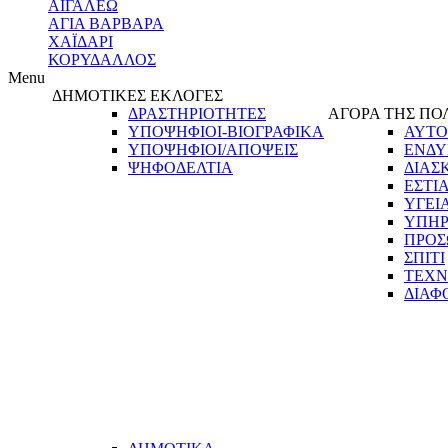
ΑΙΓΑΛΕΩ
ΑΓΙΑ ΒΑΡΒΑΡΑ
ΧΑΪΔΑΡΙ
ΚΟΡΥΔΑΛΛΟΣ
Menu
ΔΗΜΟΤΙΚΕΣ ΕΚΛΟΓΕΣ
ΔΡΑΣΤΗΡΙΟΤΗΤΕΣ
ΑΓΟΡΑ ΤΗΣ ΠΟ
ΥΠΟΨΗΦΙΟΙ-ΒΙΟΓΡΑΦΙΚΑ
ΑΥΤΟ
ΥΠΟΨΗΦΙΟΙ/ΑΠΟΨΕΙΣ
ΕΝΔΥ
ΨΗΦΟΔΕΛΤΙΑ
ΔΙΑΣ
ΕΣΤΙ
ΥΓΕΙ
ΥΠΗΡ
ΠΡΟΣ
ΣΠΙΤΙ
ΤΕΧΝ
ΔΙΑΦ