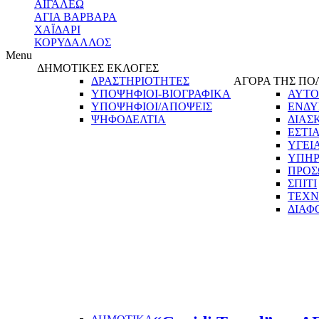
ΑΙΓΑΛΕΩ
ΑΓΙΑ ΒΑΡΒΑΡΑ
ΧΑΪΔΑΡΙ
ΚΟΡΥΔΑΛΛΟΣ
Menu
ΔΗΜΟΤΙΚΕΣ ΕΚΛΟΓΕΣ
ΔΡΑΣΤΗΡΙΟΤΗΤΕΣ
ΑΓΟΡΑ ΤΗΣ ΠΟ
ΥΠΟΨΗΦΙΟΙ-ΒΙΟΓΡΑΦΙΚΑ
ΑΥΤΟ
ΥΠΟΨΗΦΙΟΙ/ΑΠΟΨΕΙΣ
ΕΝΔΥ
ΨΗΦΟΔΕΛΤΙΑ
ΔΙΑΣ
ΕΣΤΙ
ΥΓΕΙ
ΥΠΗΡ
ΠΡΟΣ
ΣΠΙΤΙ
ΤΕΧΝ
ΔΙΑΦ