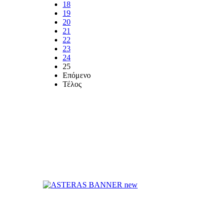
18
19
20
21
22
23
24
25
Επόμενο
Τέλος