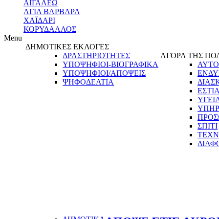
ΑΙΓΑΛΕΩ
ΑΓΙΑ ΒΑΡΒΑΡΑ
ΧΑΪΔΑΡΙ
ΚΟΡΥΔΑΛΛΟΣ
Menu
ΔΗΜΟΤΙΚΕΣ ΕΚΛΟΓΕΣ
ΔΡΑΣΤΗΡΙΟΤΗΤΕΣ
ΑΓΟΡΑ ΤΗΣ ΠΟ
ΥΠΟΨΗΦΙΟΙ-ΒΙΟΓΡΑΦΙΚΑ
ΑΥΤΟ
ΥΠΟΨΗΦΙΟΙ/ΑΠΟΨΕΙΣ
ΕΝΔΥ
ΨΗΦΟΔΕΛΤΙΑ
ΔΙΑΣ
ΕΣΤΙ
ΥΓΕΙ
ΥΠΗΡ
ΠΡΟΣ
ΣΠΙΤΙ
ΤΕΧΝ
ΔΙΑΦ