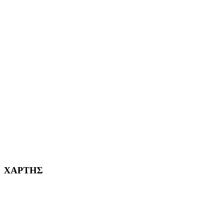
ΕΦΗΜΕΡΙΔΩΝ
ΑΙΓΑΛΕΩ Η ΠΟΛΗ ΜΑΣ από το 2004
ΑΓ. ΒΑΡΒΑΡΑ Η ΠΟΛΗ ΜΑΣ από το 1995
ΧΑΪΔΑΡΙ Η ΠΟΛΗ ΜΑΣ από το 1998
ΚΟΡΥΔΑΛΛΟΣ Η ΠΟΛΗ ΜΑΣ από το 2002
232382
ΧΑΡΤΗΣ