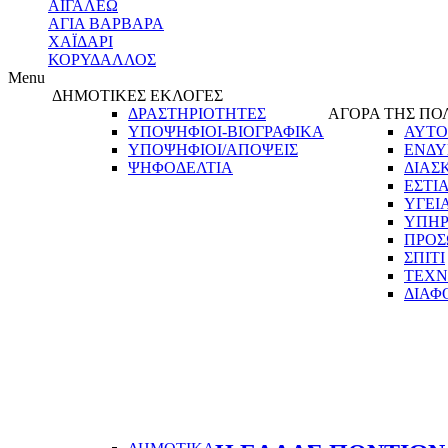
ΑΙΓΑΛΕΩ
ΑΓΙΑ ΒΑΡΒΑΡΑ
ΧΑΪΔΑΡΙ
ΚΟΡΥΔΑΛΛΟΣ
Menu
ΔΗΜΟΤΙΚΕΣ ΕΚΛΟΓΕΣ
ΔΡΑΣΤΗΡΙΟΤΗΤΕΣ
ΑΓΟΡΑ ΤΗΣ ΠΟ
ΥΠΟΨΗΦΙΟΙ-ΒΙΟΓΡΑΦΙΚΑ
ΑΥΤΟ
ΥΠΟΨΗΦΙΟΙ/ΑΠΟΨΕΙΣ
ΕΝΔΥ
ΨΗΦΟΔΕΛΤΙΑ
ΔΙΑΣ
ΕΣΤΙ
ΥΓΕΙ
ΥΠΗΡ
ΠΡΟΣ
ΣΠΙΤΙ
ΤΕΧΝ
ΔΙΑΦ