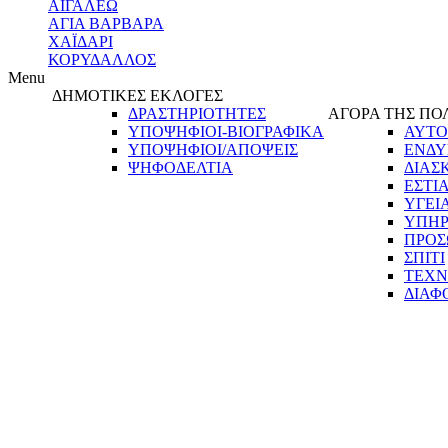
ΑΙΓΑΛΕΩ
ΑΓΙΑ ΒΑΡΒΑΡΑ
ΧΑΪΔΑΡΙ
ΚΟΡΥΔΑΛΛΟΣ
Menu
ΔΗΜΟΤΙΚΕΣ ΕΚΛΟΓΕΣ
ΔΡΑΣΤΗΡΙΟΤΗΤΕΣ
ΑΓΟΡΑ ΤΗΣ ΠΟ
ΥΠΟΨΗΦΙΟΙ-ΒΙΟΓΡΑΦΙΚΑ
ΑΥΤΟ
ΥΠΟΨΗΦΙΟΙ/ΑΠΟΨΕΙΣ
ΕΝΔΥ
ΨΗΦΟΔΕΛΤΙΑ
ΔΙΑΣ
ΕΣΤΙ
ΥΓΕΙ
ΥΠΗΡ
ΠΡΟΣ
ΣΠΙΤΙ
ΤΕΧΝ
ΔΙΑΦ