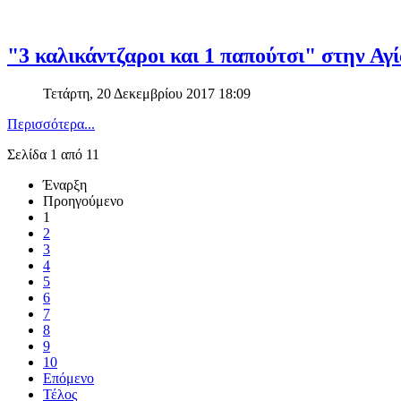
"3 καλικάντζαροι και 1 παπούτσι" στην Α
Τετάρτη, 20 Δεκεμβρίου 2017 18:09
Περισσότερα...
Σελίδα 1 από 11
Έναρξη
Προηγούμενο
1
2
3
4
5
6
7
8
9
10
Επόμενο
Τέλος