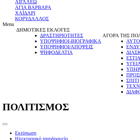
ΑΙΓΑΛΕΩ
ΑΓΙΑ ΒΑΡΒΑΡΑ
ΧΑΪΔΑΡΙ
ΚΟΡΥΔΑΛΛΟΣ
Menu
ΔΗΜΟΤΙΚΕΣ ΕΚΛΟΓΕΣ
ΔΡΑΣΤΗΡΙΟΤΗΤΕΣ
ΑΓΟΡΑ ΤΗΣ ΠΟ
ΥΠΟΨΗΦΙΟΙ-ΒΙΟΓΡΑΦΙΚΑ
ΑΥΤΟ
ΥΠΟΨΗΦΙΟΙ/ΑΠΟΨΕΙΣ
ΕΝΔΥ
ΨΗΦΟΔΕΛΤΙΑ
ΔΙΑΣ
ΕΣΤΙ
ΥΓΕΙ
ΥΠΗΡ
ΠΡΟΣ
ΣΠΙΤΙ
ΤΕΧΝ
ΔΙΑΦ
ΠΟΛΙΤΙΣΜΟΣ
Εκτύπωση
Ηλεκτρονικό ταχυδρομείο