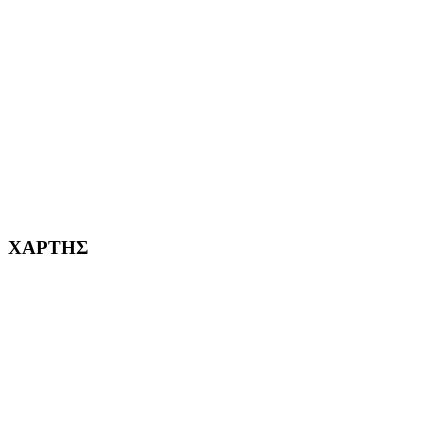
ΑΓ. ΒΑΡΒΑΡΑ Η ΠΟΛΗ ΜΑΣ από το 1995
ΧΑΪΔΑΡΙ Η ΠΟΛΗ ΜΑΣ από το 1998
ΚΟΡΥΔΑΛΛΟΣ Η ΠΟΛΗ ΜΑΣ από το 2002
232382
ΧΑΡΤΗΣ