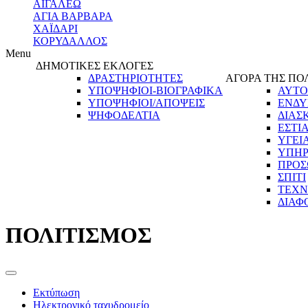
ΑΙΓΑΛΕΩ
ΑΓΙΑ ΒΑΡΒΑΡΑ
ΧΑΪΔΑΡΙ
ΚΟΡΥΔΑΛΛΟΣ
Menu
ΔΗΜΟΤΙΚΕΣ ΕΚΛΟΓΕΣ
ΔΡΑΣΤΗΡΙΟΤΗΤΕΣ
ΑΓΟΡΑ ΤΗΣ ΠΟ
ΥΠΟΨΗΦΙΟΙ-ΒΙΟΓΡΑΦΙΚΑ
ΑΥΤΟ
ΥΠΟΨΗΦΙΟΙ/ΑΠΟΨΕΙΣ
ΕΝΔΥ
ΨΗΦΟΔΕΛΤΙΑ
ΔΙΑΣ
ΕΣΤΙ
ΥΓΕΙ
ΥΠΗΡ
ΠΡΟΣ
ΣΠΙΤΙ
ΤΕΧΝ
ΔΙΑΦ
ΠΟΛΙΤΙΣΜΟΣ
Εκτύπωση
Ηλεκτρονικό ταχυδρομείο