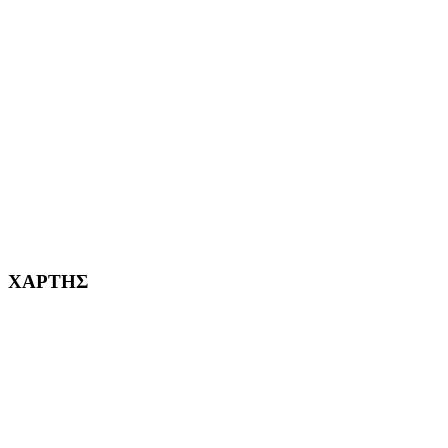
ΑΙΓΑΛΕΩ Η ΠΟΛΗ ΜΑΣ από το 2004
ΑΓ. ΒΑΡΒΑΡΑ Η ΠΟΛΗ ΜΑΣ από το 1995
ΧΑΪΔΑΡΙ Η ΠΟΛΗ ΜΑΣ από το 1998
ΚΟΡΥΔΑΛΛΟΣ Η ΠΟΛΗ ΜΑΣ από το 2002
232382
ΧΑΡΤΗΣ