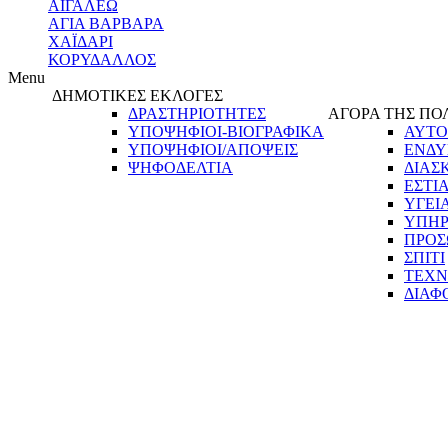
ΑΙΓΑΛΕΩ
ΑΓΙΑ ΒΑΡΒΑΡΑ
ΧΑΪΔΑΡΙ
ΚΟΡΥΔΑΛΛΟΣ
Menu
ΔΗΜΟΤΙΚΕΣ ΕΚΛΟΓΕΣ
ΔΡΑΣΤΗΡΙΟΤΗΤΕΣ
ΑΓΟΡΑ ΤΗΣ ΠΟ
ΥΠΟΨΗΦΙΟΙ-ΒΙΟΓΡΑΦΙΚΑ
ΑΥΤΟ
ΥΠΟΨΗΦΙΟΙ/ΑΠΟΨΕΙΣ
ΕΝΔΥ
ΨΗΦΟΔΕΛΤΙΑ
ΔΙΑΣ
ΕΣΤΙ
ΥΓΕΙ
ΥΠΗΡ
ΠΡΟΣ
ΣΠΙΤΙ
ΤΕΧΝ
ΔΙΑΦ