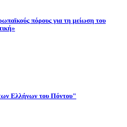
ρωπαϊκούς πόρους για τη μείωση του
τική»
των Ελλήνων του Πόντου"