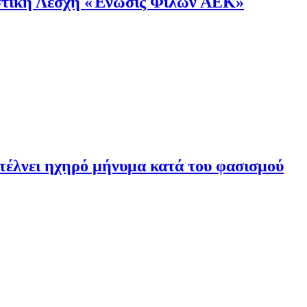
στική Λέσχη «Ένωσις Φίλων ΑΕΚ»
έλνει ηχηρό μήνυμα κατά του φασισμού