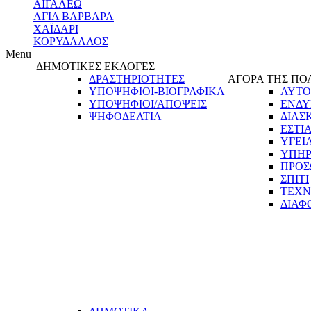
ΑΙΓΑΛΕΩ
ΑΓΙΑ ΒΑΡΒΑΡΑ
ΧΑΪΔΑΡΙ
ΚΟΡΥΔΑΛΛΟΣ
Menu
ΔΗΜΟΤΙΚΕΣ ΕΚΛΟΓΕΣ
ΔΡΑΣΤΗΡΙΟΤΗΤΕΣ
ΑΓΟΡΑ ΤΗΣ ΠΟ
ΥΠΟΨΗΦΙΟΙ-ΒΙΟΓΡΑΦΙΚΑ
ΑΥΤΟ
ΥΠΟΨΗΦΙΟΙ/ΑΠΟΨΕΙΣ
ΕΝΔΥ
ΨΗΦΟΔΕΛΤΙΑ
ΔΙΑΣ
ΕΣΤΙ
ΥΓΕΙ
ΥΠΗΡ
ΠΡΟΣ
ΣΠΙΤΙ
ΤΕΧΝ
ΔΙΑΦ