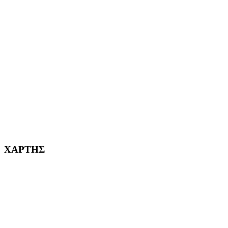
ΑΙΓΑΛΕΩ Η ΠΟΛΗ ΜΑΣ από το 2004
ΑΓ. ΒΑΡΒΑΡΑ Η ΠΟΛΗ ΜΑΣ από το 1995
ΧΑΪΔΑΡΙ Η ΠΟΛΗ ΜΑΣ από το 1998
ΚΟΡΥΔΑΛΛΟΣ Η ΠΟΛΗ ΜΑΣ από το 2002
232382
ΧΑΡΤΗΣ