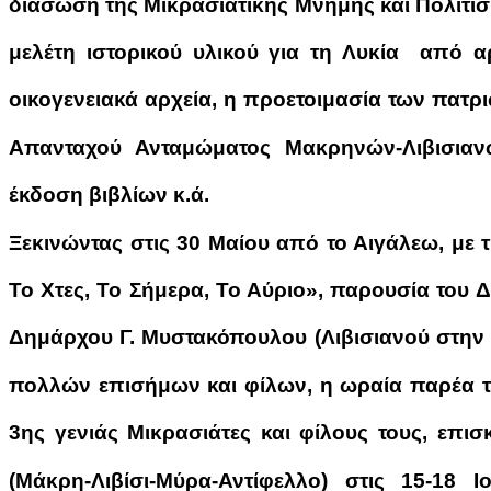
διάσωση της Μικρασιατικής Μνήμης και Πολιτι
μελέτη ιστορικού υλικού για τη Λυκία από αρ
οικογενειακά αρχεία, η προετοιμασία των πατρ
Απανταχού Ανταμώματος Μακρηνών-Λιβισια
έκδοση βιβλίων κ.ά.
Ξεκινώντας στις 30 Μαίου από το Αιγάλεω, με 
Το Χτες, Το Σήμερα, Το Αύριο», παρουσία του
Δημάρχου Γ. Μυστακόπουλου (Λιβισιανού στην 
πολλών επισήμων και φίλων, η ωραία παρέα 
3ης γενιάς Μικρασιάτες και φίλους τους, επισ
(Μάκρη-Λιβίσι-Μύρα-Αντίφελλο) στις 15-1