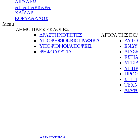
ΑΙΓΑΛΕΩ
ΑΓΙΑ ΒΑΡΒΑΡΑ
ΧΑΪΔΑΡΙ
ΚΟΡΥΔΑΛΛΟΣ
Menu
ΔΗΜΟΤΙΚΕΣ ΕΚΛΟΓΕΣ
ΔΡΑΣΤΗΡΙΟΤΗΤΕΣ
ΑΓΟΡΑ ΤΗΣ ΠΟ
ΥΠΟΨΗΦΙΟΙ-ΒΙΟΓΡΑΦΙΚΑ
ΑΥΤΟ
ΥΠΟΨΗΦΙΟΙ/ΑΠΟΨΕΙΣ
ΕΝΔΥ
ΨΗΦΟΔΕΛΤΙΑ
ΔΙΑΣ
ΕΣΤΙ
ΥΓΕΙ
ΥΠΗΡ
ΠΡΟΣ
ΣΠΙΤΙ
ΤΕΧΝ
ΔΙΑΦ