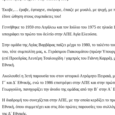
Έκοβε,… έραβε, έφτιαχνε, σκόραρε, έπαιζε με μυαλό, με ψυχή, μ
έδινε ώθηση στους συμπαίκτες του!
Γεννήθηκε το 1959 στο Αιγάλεω και τον Ιούλιο του 1975 σε ηλικία
υπογράφει το πρώτο του δελτίο στην ΑΠΕ Αγία Ελεούσα.
Στην ομάδα της Αγίας Βαρβάρας παίζει μέχρι το 1980, το ταλέντο του
του, τότε συμπολίτη μας, κ. Γεράσιμου Γιακουμάτου (πρώην Υπουργ
(επί Προεδρίας Λευτέρη Τσαλουχίδη / γαμπρός του Γιάννη Καρρά), με
Εθνική.
Ακολουθεί η 3ετή παρουσία του στον ιστορικό Ατρόμητο Πειραιά, μ
Γ΄ και Δ΄ Εθνικής, ενώ το 1986 επιστρέφει στην ΑΠΕ και στην πρώτ
Γεωργούλη, πανηγυρίζει την άνοδο της ομάδας από την Β΄ στην Α΄
Η διαδρομή του συνεχίζεται στην ΑΠΕ, με την οποία κερδίζει το π
Εθνική, όπου συμμετέχει και στις δύο πρώτες παρουσίες του συλλό
της Δ΄ Εθνικής.