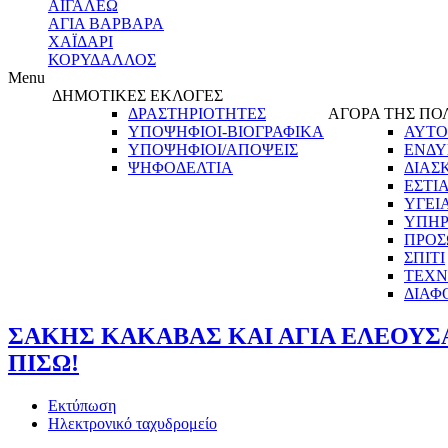
ΑΙΓΑΛΕΩ
ΑΓΙΑ ΒΑΡΒΑΡΑ
ΧΑΪΔΑΡΙ
ΚΟΡΥΔΑΛΛΟΣ
Menu
ΔΗΜΟΤΙΚΕΣ ΕΚΛΟΓΕΣ
ΔΡΑΣΤΗΡΙΟΤΗΤΕΣ
ΑΓΟΡΑ ΤΗΣ ΠΟ
ΥΠΟΨΗΦΙΟΙ-ΒΙΟΓΡΑΦΙΚΑ
ΑΥΤΟ
ΥΠΟΨΗΦΙΟΙ/ΑΠΟΨΕΙΣ
ΕΝΔΥ
ΨΗΦΟΔΕΛΤΙΑ
ΔΙΑΣ
ΕΣΤΙ
ΥΓΕΙ
ΥΠΗΡ
ΠΡΟΣ
ΣΠΙΤΙ
ΤΕΧΝ
ΔΙΑΦ
ΣΑΚΗΣ ΚΑΚΑΒΑΣ ΚΑΙ ΑΓΙΑ ΕΛΕΟΥΣΑ
ΠΙΣΩ!
Εκτύπωση
Ηλεκτρονικό ταχυδρομείο