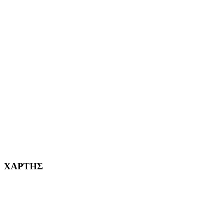
ΑΙΓΑΛΕΩ Η ΠΟΛΗ ΜΑΣ από το 2004
ΑΓ. ΒΑΡΒΑΡΑ Η ΠΟΛΗ ΜΑΣ από το 1995
ΧΑΪΔΑΡΙ Η ΠΟΛΗ ΜΑΣ από το 1998
ΚΟΡΥΔΑΛΛΟΣ Η ΠΟΛΗ ΜΑΣ από το 2002
232382
ΧΑΡΤΗΣ